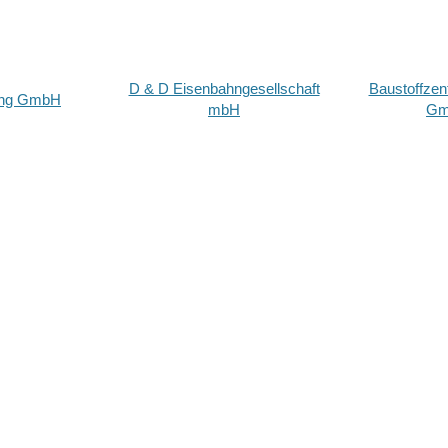
D & D Eisenbahngesellschaft
Baustoffzen
ing GmbH
mbH
Gm