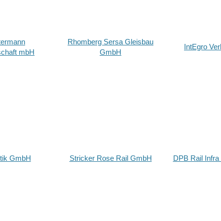
termann
Rhomberg Sersa Gleisbau
IntEgro Ve
schaft mbH
GmbH
stik GmbH
Stricker Rose Rail GmbH
DPB Rail Infr