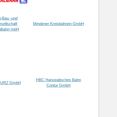
-Bau -und
sellschaft
Mindener Kreisbahnen GmbH
albahn mbH
HBC Hanseatisches Bahn
URZ GmbH
Contor GmbH