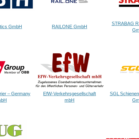
STRABAG Rai
tics GmbH
RAILONE GmbH
Gm
rier – Germany
EfW-Verkehrsgesellschaft
SGL Schienen 
bH
mbH
Gm