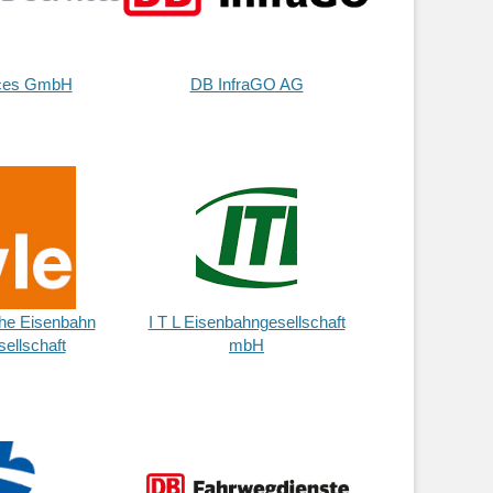
ces GmbH
DB InfraGO AG
he Eisenbahn
I T L Eisenbahngesellschaft
ellschaft
mbH