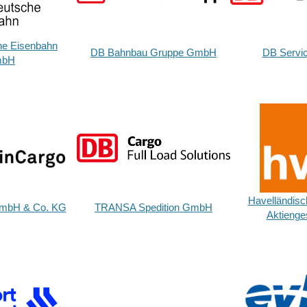
he Eisenbahn
DB Bahnbau Gruppe GmbH
DB Servi
bH
Havelländisc
mbH & Co. KG
TRANSA Spedition GmbH
Aktienges