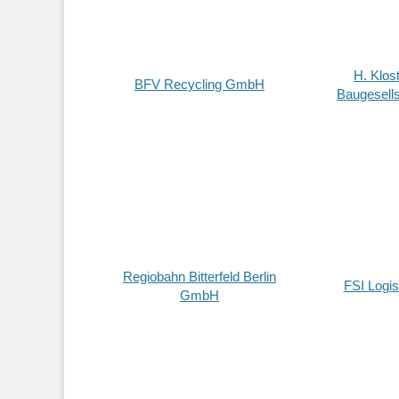
H. Klos
BFV Recycling GmbH
Baugesell
Regiobahn Bitterfeld Berlin
FSI Logi
GmbH