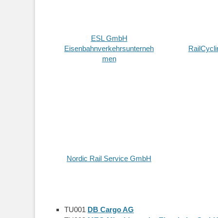
ESL GmbH
Eisenbahnverkehrsunterneh
RailCycl
men
Nordic Rail Service GmbH
TU001
DB Cargo AG