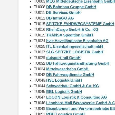
TU003
MEG Mitteldeutsche Eisenbahn Gmb
TU008
DB Bahnbau Gruppe GmbH
TU011
DB Services GmbH
TU012
DB InfraGO AG
TU015
SPITZKE FAHRWEGSYSTEME GmbH
TU016
RheinCargo GmbH & Co. KG
TU019
TRANSA Spedition GmbH
TU024
hvle Havelländische Eisenbahn AG
TU025
ITL Eisenbahngesellschaft mbH
TU027
SLG SPITZKE LOGISTIK GmbH
TU029
duisport rail GmbH
TU032
DB Fahrzeuginstandhaltung GmbH
TU034
Mittelweserbahn GmbH
TU042
DB Fahrwegdienste GmbH
TU043
HSL Logistik GmbH
TU044
Schweerbau GmbH & Co. KG
TU045
BBL Logistik GmbH
TU047
LOCON Logistik & Consulting AG
TU048
Leonhard Moll Betonwerke GmbH & 
TU049
Eisenbahnen und Verkehrsbetriebe E
TU051
RBH Logistics GmbH