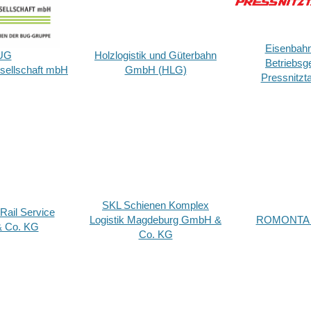
Eisenbahn
UG
Holzlogistik und Güterbahn
Betriebsge
sellschaft mbH
GmbH (HLG)
Pressnitzt
SKL Schienen Komplex
ail Service
Logistik Magdeburg GmbH &
ROMONTA 
 Co. KG
Co. KG