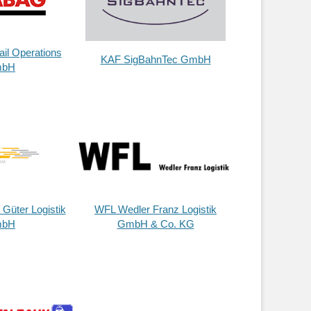
l Operations
KAF SigBahnTec GmbH
bH
Güter Logistik
WFL Wedler Franz Logistik
bH
GmbH & Co. KG