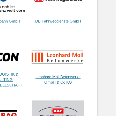
rbahn GmbH
DB Fahrwegdienste GmbH
GISTIK &
Leonhard Moll Betonwerke
LTING
GmbH & Co KG
ELLSCHAFT