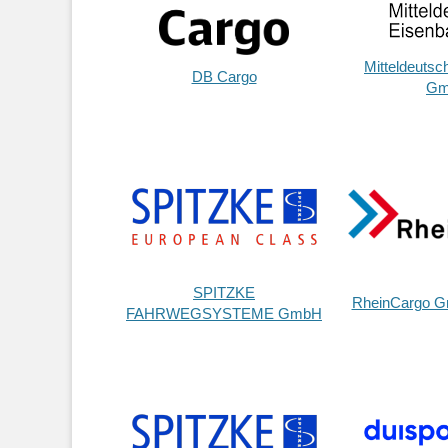
Mitteldeutsc
DB Cargo
Gm
SPITZKE
RheinCargo G
FAHRWEGSYSTEME GmbH