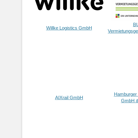
B
Willke Logistics GmbH
Vermietungsge
Hamburger R
AIXrail GmbH
GmbH &